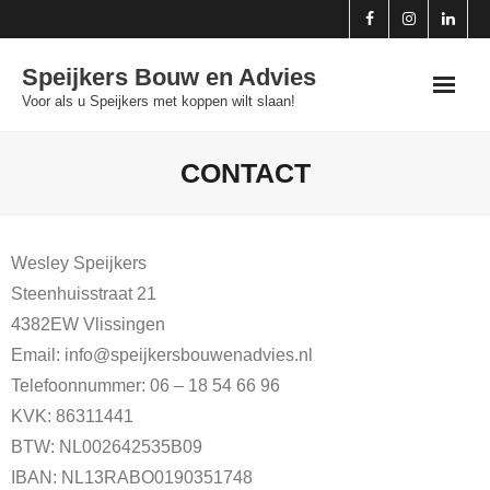
Skip
to
Speijkers Bouw en Advies
content
Voor als u Speijkers met koppen wilt slaan!
CONTACT
Wesley Speijkers
Steenhuisstraat 21
4382EW Vlissingen
Email: info@speijkersbouwenadvies.nl
Telefoonnummer: 06 – 18 54 66 96
KVK: 86311441
BTW: NL002642535B09
IBAN: NL13RABO0190351748